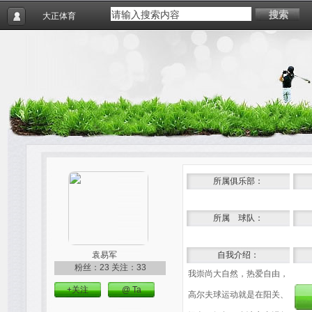
搜索
大正体育
所属俱乐部：
所属 球队：
袁易军
自我介绍：
粉丝：23
关注：33
我崇尚大自然，热爱自由，
+关注
@ Ta
高尔夫球运动就是在阳关、