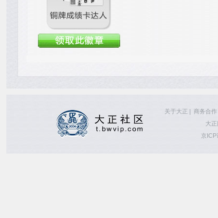
关于大正
|
商务合作
大正
京ICP